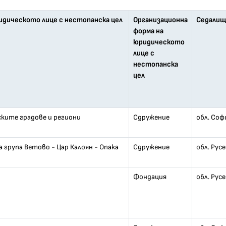
идическото лице с нестопанска цел
Организационна
Седалище
форма на
юридическото
лице с
нестопанска
цел
ските градове и региони
Сдружение
обл. Соф
група Ветово - Цар Калоян - Опака
Сдружение
обл. Рус
Фондация
обл. Рус