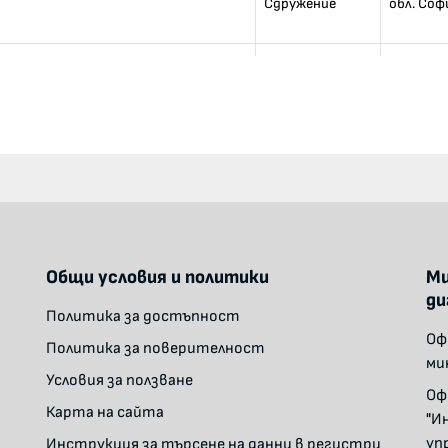
Сдружение
обл. Соф
 агенция - Русе
Сдружение
обл. Русе
н Данубиус
Сдружение
обл. Русе
ките общини - Дунав
Сдружение
обл. Плев
е на общините в Република България
Сдружение
обл. Соф
Общи условия и политики
Ми
ди
Политика за достъпност
Оф
Политика за поверителност
ми
Условия за ползване
Оф
Карта на сайта
"И
уп
Инструкция за търсене на данни в регистри