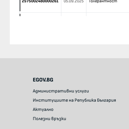
2575002480000261
05.09.2025
Толерантност
2575002480000249
05.09.2025
Регионална енергийна
2575002480000227
05.09.2025
Асоциация Еврорегио
2575002480000205
05.09.2025
Асоциация на дунавс
2575002480000183
05.09.2025
Национално сдружени
EGOV.BG
Административни услуги
Институциите на Република България
Актуално
Полезни връзки