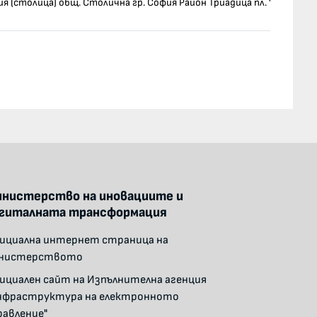
ия (столица) общ. Столична гр. София Район Триадица пл. "Македони
 общ. Русе гр. Русе ул. Петър Берон 1
 общ. Русе гр. Русе пл. "Свобода" 6
ен общ. Белене гр. Белене ул. "България" 23
ия (столица) общ. Столична гр. София ул. "Голаш" 23
нистерство на иновациите и
гиталната трансформация
ициална интернет страница на
нистерството
ициален сайт на Изпълнителна агенция
нфраструктура на електронното
равление"