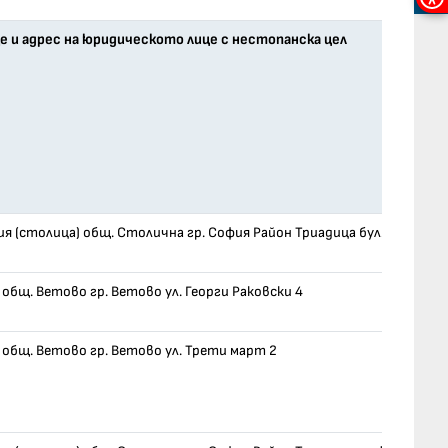
Мен
за
 и адрес на юридическото лице с нестопанска цел
дос
ия (столица) общ. Столична гр. София Район Триадица бул. "Витоша
е общ. Ветово гр. Ветово ул. Георги Раковски 4
е общ. Ветово гр. Ветово ул. Трети март 2