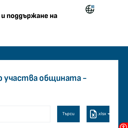
ждане и поддържане на 
и поддържане на
common.home
то участва общината -
Търси
.xlsx