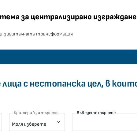
за централизирано изгра
тема за централизирано изграждане 
и дигиталната трансформация
лица с нестопанска цел, в кои
Критерий за търсене
Въведете търсене