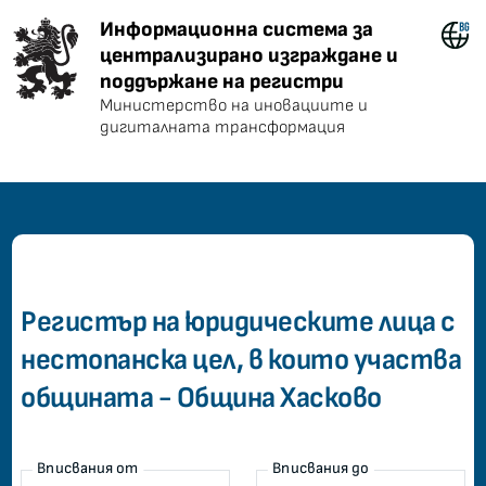
Информационна система за центра
Информационна система за
централизирано изграждане и
поддържане на регистри
Министерство на иновациите и
дигиталната трансформация
common.home
Регистър на юридическите лица с
нестопанска цел, в които участва
общината - Община Хасково
Вписвания от
Вписвания до