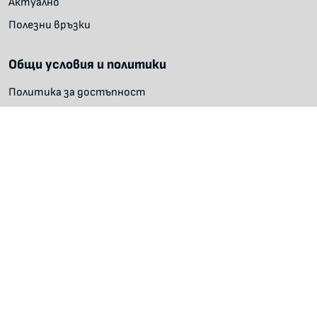
Актуално
Полезни връзки
Общи условия и политики
Политика за достъпност
Политика за поверителност
Условия за ползване
Карта на сайта
Инструкция за търсене на данни в регистри
Министерство на иновациите и дигиталната
трансформация
Официална интернет страница на министерството
Официален сайт на Изпълнителна агенция
"Инфраструктура на електронното управление"