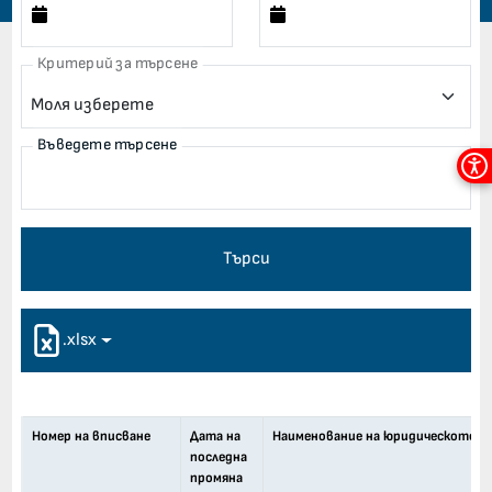
Критерий за търсене
Въведете търсене
Мен
за
дос
Търси
.xlsx
Номер на вписване
Дата на
Наименование на юридическото ли
последна
промяна