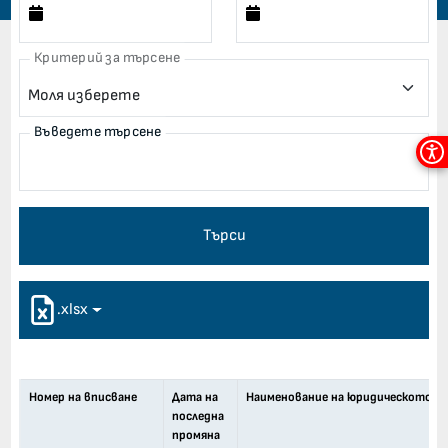
Критерий за търсене
Въведете търсене
Мен
за
дос
Търси
.xlsx
Номер на вписване
Дата на
Наименование на юридическото ли
последна
промяна