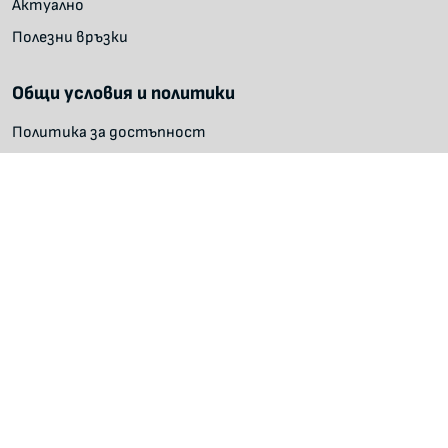
Актуално
Полезни връзки
Общи условия и политики
Политика за достъпност
Политика за поверителност
Условия за ползване
Карта на сайта
Инструкция за търсене на данни в регистри
Министерство на иновациите и дигиталната
трансформация
Официална интернет страница на министерството
Официален сайт на Изпълнителна агенция
"Инфраструктура на електронното управление"