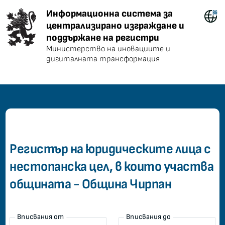
Информационна система за центра
Информационна система за
централизирано изграждане и
поддържане на регистри
Министерство на иновациите и
дигиталната трансформация
common.home
Регистър на юридическите лица с
нестопанска цел, в които участва
общината - Община Чирпан
Вписвания от
Вписвания до