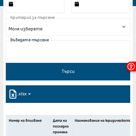
Критерий за търсене
Въведете търсене
Мен
Търси
за
дос
.xlsx
Номер на вписване
Дата на
Наименование на юридическото ли
последна
промяна