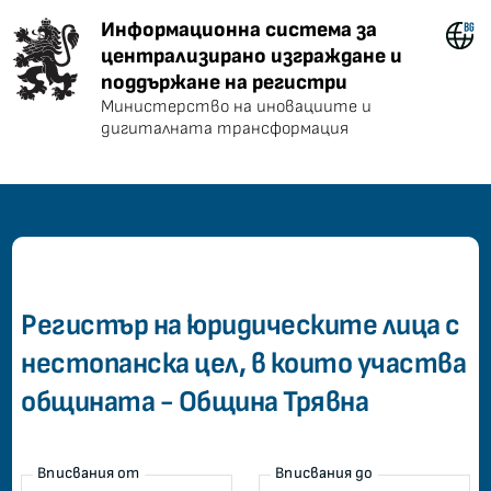
Информационна система за центра
Информационна система за
централизирано изграждане и
поддържане на регистри
Министерство на иновациите и
дигиталната трансформация
common.home
Регистър на юридическите лица с
нестопанска цел, в които участва
общината - Община Трявна
Вписвания от
Вписвания до