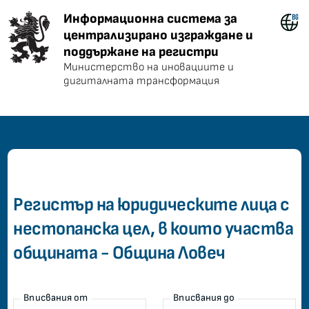
Информационна система за центра
Информационна система за
централизирано изграждане и
поддържане на регистри
Министерство на иновациите и
дигиталната трансформация
common.home
Регистър на юридическите лица с
нестопанска цел, в които участва
общината - Община Ловеч
Вписвания от
Вписвания до