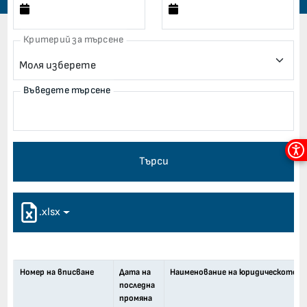
Критерий за търсене
Въведете търсене
Мен
Търси
за
дос
.xlsx
Номер на вписване
Дата на
Наименование на юридическото ли
последна
промяна