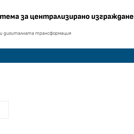
за централизирано изгра
тема за централизирано изграждане 
и дигиталната трансформация