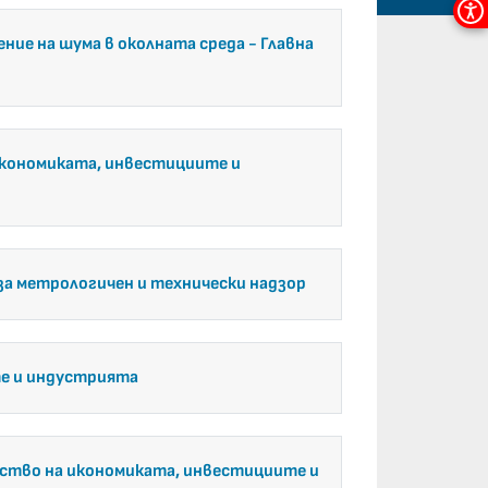
Мен
ние на шума в околната среда
- Главна
за
дос
кономиката, инвестициите и
за метрологичен и технически надзор
е и индустрията
ство на икономиката, инвестициите и