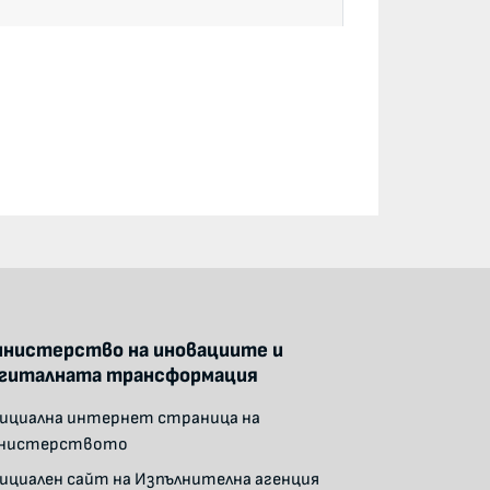
а, производство, продажба,
 тютюневи изделия
- Министерство на
 от нефт и нефтопродукти
- Държавна
нистерство на иновациите и
гиталната трансформация
ициална интернет страница на
нистерството
 Държавна агенция "Държавен резерв и
ициален сайт на Изпълнителна агенция