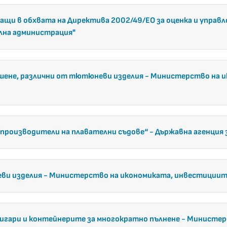
щи в обхвата на Директива 2002/49/ЕО за оценка и управле
лна администрация"
ушене, различни от тютюневи изделия
- Министерство на и
 производители на плавателни съдове“
- Държавна агенция 
ви изделия
- Министерство на икономиката, инвестициит
игари и контейнерите за многократно пълнене
- Министер